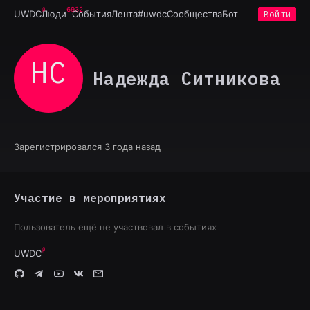
6932
UWDC
Люди
События
Лента
#uwdc
Сообщества
Бот
Войти
НС
Надежда Ситникова
Зарегистрировался 3 года назад
Участие в мероприятиях
Пользователь ещё не участвовал в событиях
UWDC