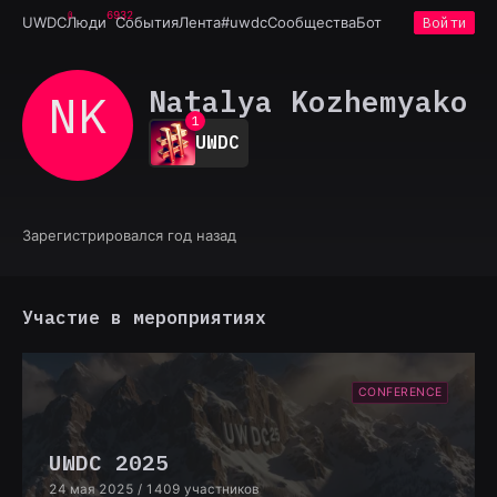
6932
UWDC
Люди
События
Лента
#uwdc
Сообщества
Бот
Войти
Natalya Kozhemyako
NK
0
1
UWDC
2
3
4
5
6
Зарегистрировался год назад
7
8
9
Участие в мероприятиях
CONFERENCE
UWDC 2025
24 мая 2025
/ 1409 участников