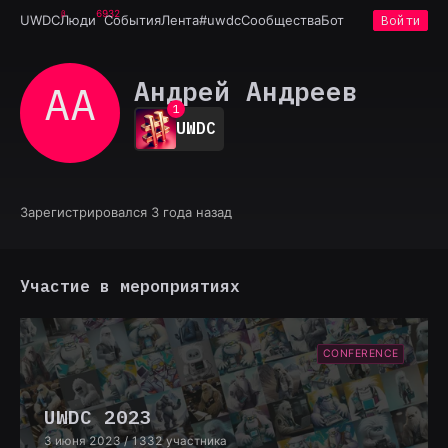
6932
UWDC
Люди
События
Лента
#uwdc
Сообщества
Бот
Войти
Андрей Андреев
АА
0
1
UWDC
2
3
4
5
6
Зарегистрировался 3 года назад
7
8
9
Участие в мероприятиях
CONFERENCE
UWDC 2023
3 июня 2023
/ 1332 участника