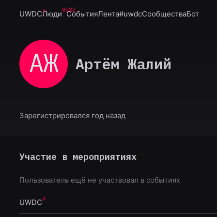
6932
UWDC
Люди
События
Лента
#uwdc
Сообщества
Бот
АЖ
Артём Жалий
Зарегистрировался год назад
Участие в мероприятиях
Пользователь ещё не участвовал в событиях
UWDC