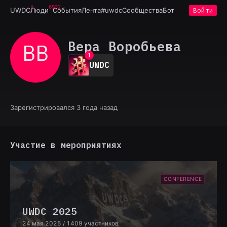
6932
UWDC
Люди
События
Лента
#uwdc
Сообщества
Бот
Войти
Вера Воробьева
ВВ
0
1
UWDC
2
3
4
5
6
Зарегистрировался 3 года назад
7
8
9
Участие в мероприятиях
CONFERENCE
UWDC 2025
24 мая 2025
/ 1409 участников