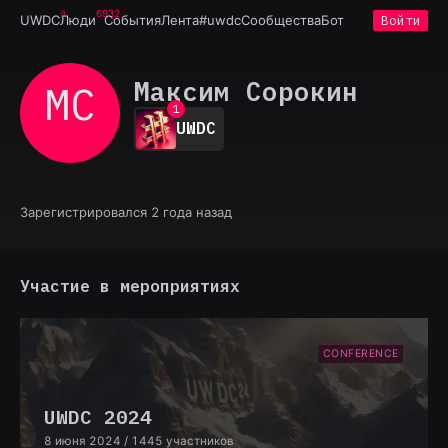
6932
UWDC
Люди
События
Лента
#uwdc
Сообщества
Бот
Войти
Максим Сорокин
МС
0
1
UWDC
2
3
4
5
6
Зарегистрировался 2 года назад
7
8
9
Участие в мероприятиях
CONFERENCE
UWDC 2024
8 июня 2024
/ 1445 участников