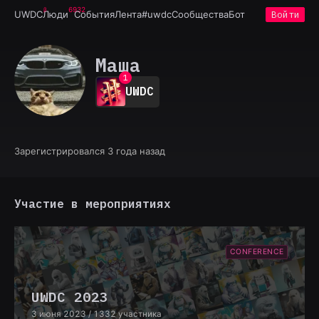
6932
UWDC
Люди
События
Лента
#uwdc
Сообщества
Бот
Войти
Маша
0
1
UWDC
2
3
4
5
6
Зарегистрировался 3 года назад
7
8
9
Участие в мероприятиях
CONFERENCE
UWDC 2023
3 июня 2023
/ 1332 участника