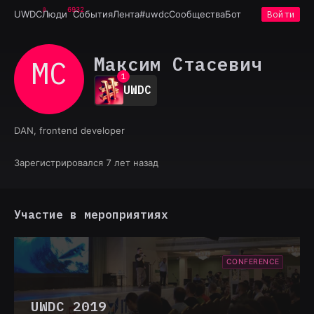
6932
UWDC
Люди
События
Лента
#uwdc
Сообщества
Бот
Войти
Максим Стасевич
МС
0
1
UWDC
2
3
4
DAN, frontend developer
5
6
7
Зарегистрировался 7 лет назад
8
9
Участие в мероприятиях
CONFERENCE
UWDC 2019