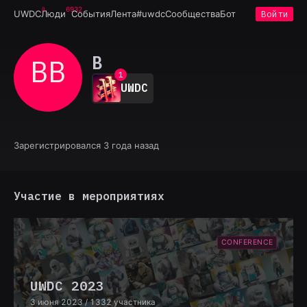
6932
UWDC
Люди
События
Лента
#uwdc
Сообщества
Бот
Войти
В
ВВ
0
1
UWDC
2
3
4
5
6
Зарегистрировался 3 года назад
7
8
9
Участие в мероприятиях
CONFERENCE
UWDC 2023
3 июня 2023
/ 1332 участника