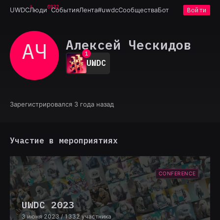
6932
UWDC
Люди
События
Лента
#uwdc
Сообщества
Бот
Войти
Алексей Ческидов
АЧ
0
1
UWDC
2
3
4
5
6
Зарегистрировался 3 года назад
7
8
9
Участие в мероприятиях
CONFERENCE
UWDC 2023
3 июня 2023
/ 1332 участника