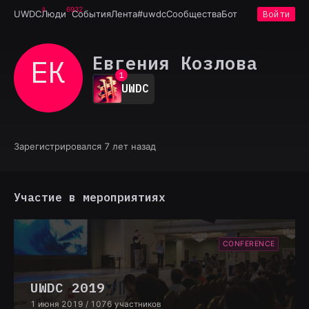
6932
UWDC
Люди
События
Лента
#uwdc
Сообщества
Бот
Войти
Евгения Козлова
ЕК
0
1
UWDC
2
3
4
5
6
Зарегистрировался 7 лет назад
7
8
9
Участие в мероприятиях
CONFERENCE
UWDC 2019
1 июня 2019
/ 1076 участников