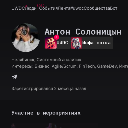
6932
UWDC
Люди
События
Лента
#uwdc
Сообщества
Бот
Антон Солоницын
0
1
UWDC
Инфа сотка
2
3
4
Челябинск, Системный аналитик
5
Интересы:
Бизнес, Agile/Scrum, FinTech, GameDev, Инт
6
7
8
9
Зарегистрировался 2 месяца назад
Участие в мероприятиях