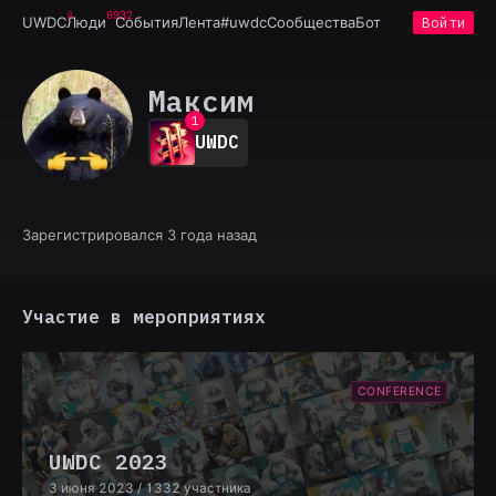
6932
UWDC
Люди
События
Лента
#uwdc
Сообщества
Бот
Войти
Максим
0
1
UWDC
2
3
4
5
6
Зарегистрировался 3 года назад
7
8
9
Участие в мероприятиях
CONFERENCE
UWDC 2023
3 июня 2023
/ 1332 участника