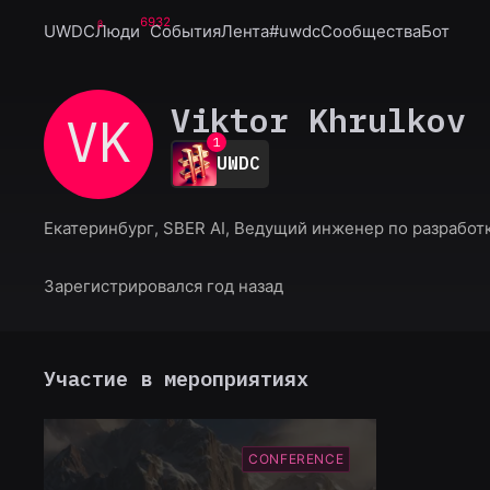
6932
UWDC
Люди
События
Лента
#uwdc
Сообщества
Бот
Viktor Khrulkov
VK
0
1
UWDC
2
3
4
Екатеринбург, SBER AI, Ведущий инженер по разработ
5
6
7
Зарегистрировался год назад
8
9
Участие в мероприятиях
CONFERENCE