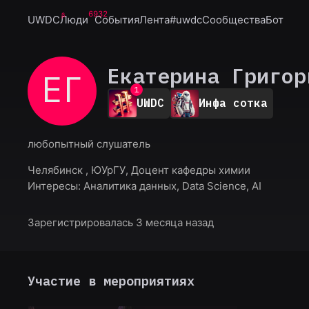
6932
UWDC
Люди
События
Лента
#uwdc
Сообщества
Бот
Екатерина Григор
ЕГ
0
1
UWDC
Инфа сотка
2
3
4
любопытный слушатель
5
6
Челябинск , ЮУрГУ, Доцент кафедры химии
7
Интересы:
Аналитика данных, Data Science, AI
8
9
Зарегистрировалась 3 месяца назад
Участие в мероприятиях