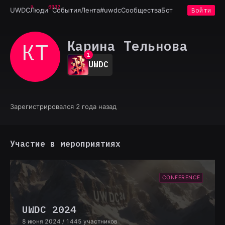
6932
UWDC
Люди
События
Лента
#uwdc
Сообщества
Бот
Войти
Карина Тельнова
КТ
0
1
UWDC
2
3
4
5
6
Зарегистрировался 2 года назад
7
8
9
Участие в мероприятиях
CONFERENCE
UWDC 2024
8 июня 2024
/ 1445 участников