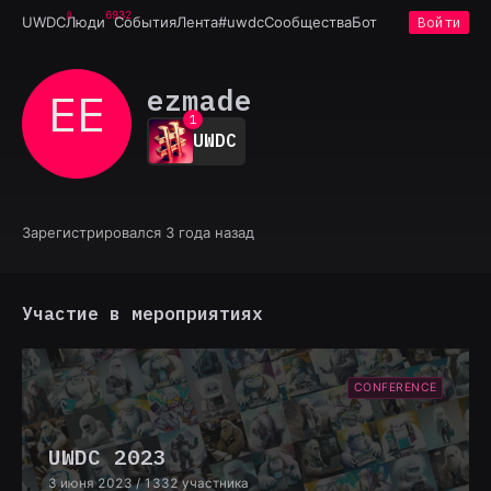
6932
UWDC
Люди
События
Лента
#uwdc
Сообщества
Бот
Войти
ezmade
EE
0
1
UWDC
2
3
4
5
6
Зарегистрировался 3 года назад
7
8
9
Участие в мероприятиях
CONFERENCE
UWDC 2023
3 июня 2023
/ 1332 участника