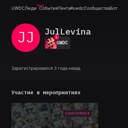
6932
UWDC
Люди
События
Лента
#uwdc
Сообщества
Бот
JulLevina
JJ
0
1
UWDC
2
3
4
5
6
Зарегистрировался 3 года назад
7
8
9
Участие в мероприятиях
CONFERENCE