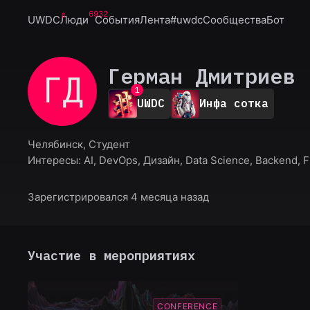
6932
UWDC
Люди
События
Лента
#uwdc
Сообщества
Бот
Герман Дмитриев
ГД
0
1
UWDC
Инфа сотка
2
3
4
Челябинск, Студент
5
Интересы:
AI, DevOps, Дизайн, Data Science, Backend, 
6
7
8
Зарегистрировался 4 месяца назад
9
Участие в мероприятиях
CONFERENCE