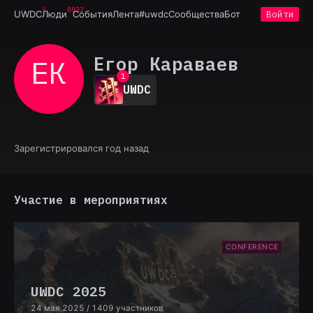
6932
UWDC
Люди
События
Лента
#uwdc
Сообщества
Бот
Войти
Егор Караваев
ЕК
0
1
UWDC
2
3
4
5
6
Зарегистрировался год назад
7
8
9
Участие в мероприятиях
CONFERENCE
UWDC 2025
24 мая 2025
/ 1409 участников