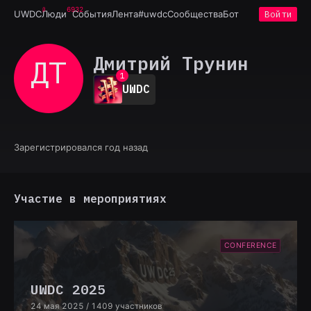
6932
UWDC
Люди
События
Лента
#uwdc
Сообщества
Бот
Войти
Дмитрий Трунин
ДТ
0
1
UWDC
2
3
4
5
6
Зарегистрировался год назад
7
8
9
Участие в мероприятиях
CONFERENCE
UWDC 2025
24 мая 2025
/ 1409 участников