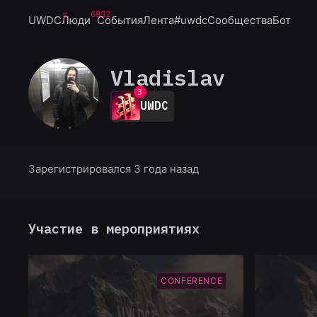
6932
UWDC
Люди
События
Лента
#uwdc
Сообщества
Бот
0
1
Vladislav
2
3
UWDC
4
5
6
7
8
Зарегистрировался 3 года назад
9
Участие в мероприятиях
CONFERENCE