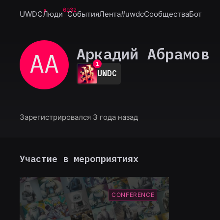
6932
UWDC
Люди
События
Лента
#uwdc
Сообщества
Бот
Аркадий Абрамов
АА
0
1
UWDC
2
3
4
5
6
Зарегистрировался 3 года назад
7
8
9
Участие в мероприятиях
CONFERENCE