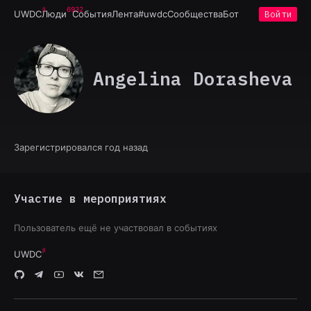
6932
UWDC
Люди
События
Лента
#uwdc
Сообщества
Бот
Войти
Angelina Dorasheva
Зарегистрировался год назад
Участие в мероприятиях
Пользователь ещё не участвовал в событиях
UWDC