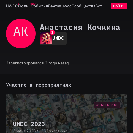
6932
UWDC
Люди
События
Лента
#uwdc
Сообщества
Бот
Войти
Анастасия Кочкина
АК
0
1
UWDC
2
3
4
5
6
Зарегистрировался 3 года назад
7
8
9
Участие в мероприятиях
CONFERENCE
UWDC 2023
3 июня 2023
/ 1332 участника