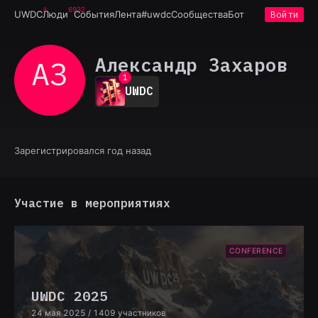
6932
UWDC
Люди
События
Лента
#uwdc
Сообщества
Бот
Войти
Александр Захаров
АЗ
0
1
UWDC
2
3
4
5
6
Зарегистрировался год назад
7
8
9
Участие в мероприятиях
CONFERENCE
UWDC 2025
24 мая 2025
/ 1409 участников