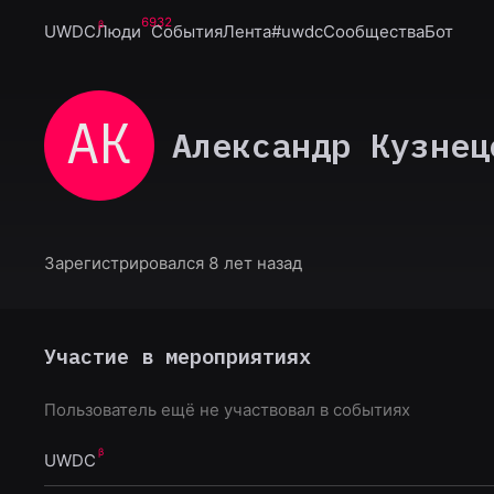
6932
UWDC
Люди
События
Лента
#uwdc
Сообщества
Бот
АК
Александр Кузнец
Зарегистрировался 8 лет назад
Участие в мероприятиях
Пользователь ещё не участвовал в событиях
UWDC