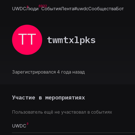
6932
UWDC
Люди
События
Лента
#uwdc
Сообщества
Бот
TT
twmtxlpks
Зарегистрировался 4 года назад
Участие в мероприятиях
Пользователь ещё не участвовал в событиях
UWDC