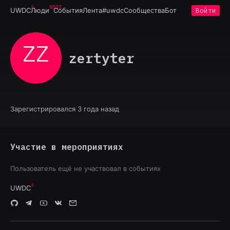
6932
UWDC
Люди
События
Лента
#uwdc
Сообщества
Бот
Войти
ZZ
zertyter
Зарегистрировался 3 года назад
Участие в мероприятиях
Пользователь ещё не участвовал в событиях
UWDC