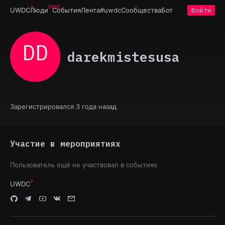
6932
UWDC
Люди
События
Лента
#uwdc
Сообщества
Бот
Войти
DD
darekmistesusa
Зарегистрировался 3 года назад
Участие в мероприятиях
Пользователь ещё не участвовал в событиях
UWDC