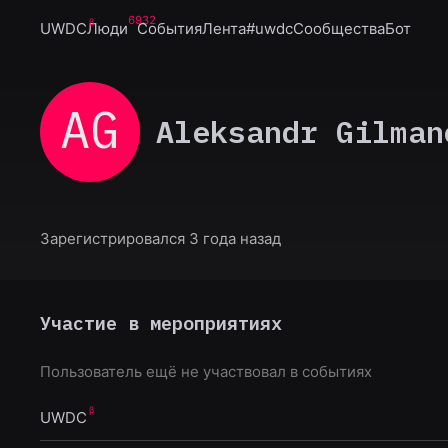
6932
UWDC
Люди
События
Лента
#uwdc
Сообщества
Бот
AG
Aleksandr Gilman
Зарегистрировался 3 года назад
Участие в мероприятиях
Пользователь ещё не участвовал в событиях
UWDC