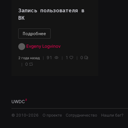
Запись пользователя в
ВК
Подробнее
Evgeny Logvinov
91
1
0
2 года назад
0
UWDC
© 2010–
2026
О проекте
Сотрудничество
Нашли баг?