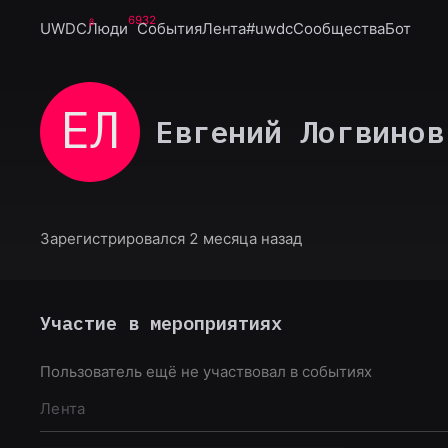
6932
UWDC
Люди
События
Лента
#uwdc
Сообщества
Бот
ЕЛ
Евгений Логвинов
Зарегистрировался 2 месяца назад
Участие в мероприятиях
Пользователь ещё не участвовал в событиях
Лента