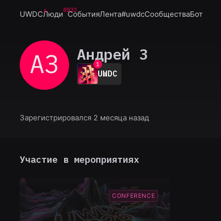
6932
UWDC
Люди
События
Лента
#uwdc
Сообщества
Бот
Андрей З
АЗ
0
1
UWDC
2
3
4
5
6
Зарегистрировался 2 месяца назад
7
8
9
Участие в мероприятиях
CONFERENCE