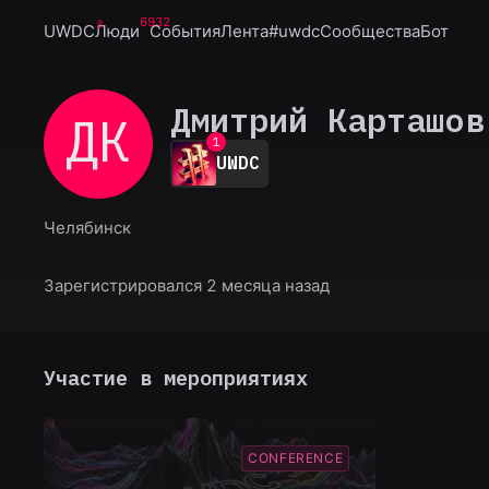
6932
UWDC
Люди
События
Лента
#uwdc
Сообщества
Бот
Дмитрий Карташов
ДК
0
1
UWDC
2
3
4
Челябинск
5
6
7
Зарегистрировался 2 месяца назад
8
9
Участие в мероприятиях
CONFERENCE