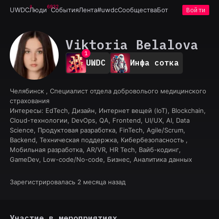
6932
UWDC
Люди
События
Лента
#uwdc
Сообщества
Бот
Войти
Viktoria Belalova
0
1
UWDC
Инфа сотка
2
3
4
Челябинск , Специалист отдела доброволього медицинского
5
страхования
6
Интересы:
EdTech, Дизайн, Интернет вещей (IoT), Blockchain,
7
Cloud-технологии, DevOps, QA, Frontend, UI/UX, AI, Data
8
Science, Продуктовая разработка, FinTech, Agile/Scrum,
9
Backend, Техническая поддержка, Кибербезопасность ,
Мобильная разработка, AR/VR, HR Tech, Вайб-кодинг,
GameDev, Low-code/No-code, Бизнес, Аналитика данных
Зарегистрировалась 2 месяца назад
Участие в мероприятиях