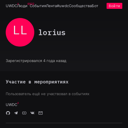
6932
UWDC
Люди
События
Лента
#uwdc
Сообщества
Бот
Войти
LL
lorius
Зарегистрировался 4 года назад
Участие в мероприятиях
Пользователь ещё не участвовал в событиях
UWDC