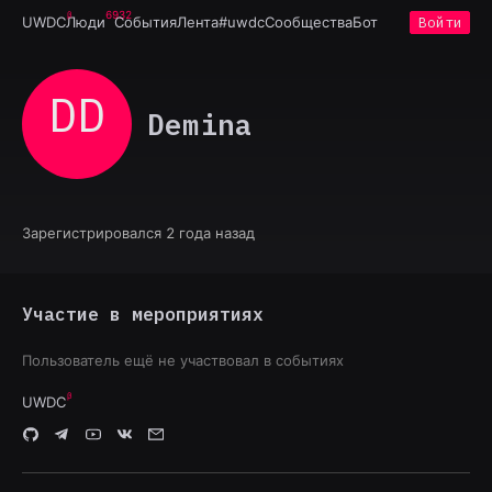
6932
UWDC
Люди
События
Лента
#uwdc
Сообщества
Бот
Войти
DD
Demina
Зарегистрировался 2 года назад
Участие в мероприятиях
Пользователь ещё не участвовал в событиях
UWDC