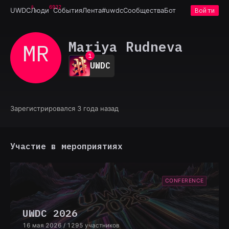
6932
UWDC
Люди
События
Лента
#uwdc
Сообщества
Бот
Войти
Mariya Rudneva
MR
0
1
UWDC
2
3
4
5
6
Зарегистрировался 3 года назад
7
8
9
Участие в мероприятиях
CONFERENCE
UWDC 2026
16 мая 2026
/ 1295 участников