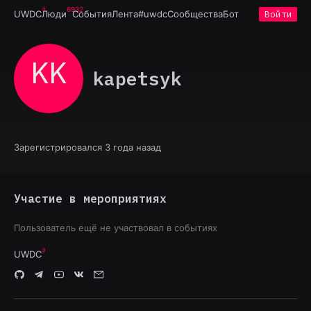
6932
UWDC
Люди
События
Лента
#uwdc
Сообщества
Бот
Войти
KK
kapetsyk
Зарегистрировался 3 года назад
Участие в мероприятиях
Пользователь ещё не участвовал в событиях
UWDC