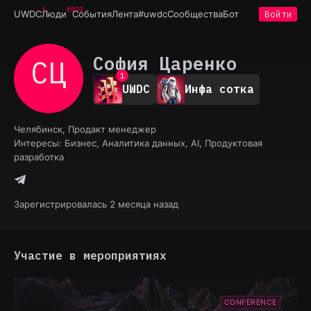
6932
UWDC
Люди
События
Лента
#uwdc
Сообщества
Бот
Войти
София Царенко
СЦ
0
1
UWDC
Инфа сотка
2
3
4
Челябинск, Продакт менеджер
5
Интересы:
Бизнес, Аналитика данных, AI, Продуктовая
6
разработка
7
8
9
Зарегистрировалась 2 месяца назад
Участие в мероприятиях
CONFERENCE