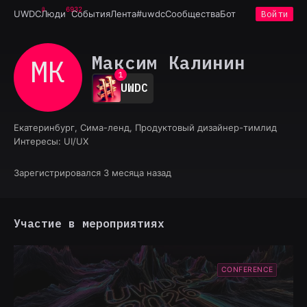
6932
UWDC
Люди
События
Лента
#uwdc
Сообщества
Бот
Войти
Максим Калинин
МК
0
1
UWDC
2
3
4
Екатеринбург, Сима-ленд, Продуктовый дизайнер-тимлид
5
Интересы:
UI/UX
6
7
8
Зарегистрировался 3 месяца назад
9
Участие в мероприятиях
CONFERENCE