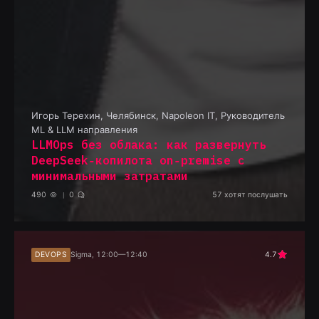
Игорь Терехин
,
Челябинск, Napoleon IT, Руководитель
ML & LLM направления
LLMOps без облака: как развернуть
DeepSeek‑копилота on‑premise с
минимальными затратами
490
0
57
хотят послушать
DEVOPS
Sigma, 12:00—12:40
4.7