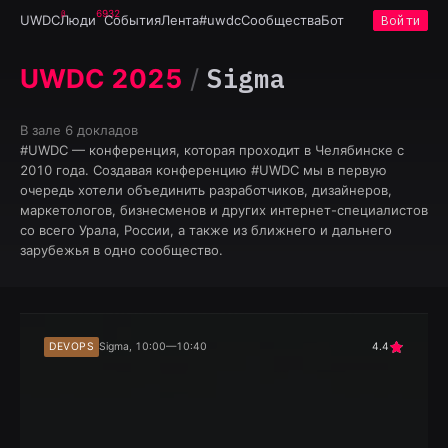
6932
UWDC
Люди
События
Лента
#uwdc
Сообщества
Бот
Войти
Sigma
UWDC 2025
/
В зале
6 докладов
#UWDC — конференция, которая проходит в Челябинске с
2010 года. Создавая конференцию #UWDC мы в первую
очередь хотели объединить разработчиков, дизайнеров,
маркетологов, бизнесменов и других интернет-специалистов
со всего Урала, России, а также из ближнего и дальнего
зарубежья в одно сообщество.
DEVOPS
Sigma, 10:00—10:40
4.4