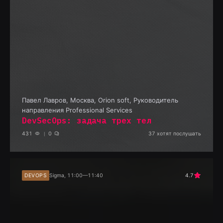
Павел Лавров
,
Москва, Orion soft, Руководитель
направления Professional Services
DevSecOps: задача трех тел
431
0
37
хотят послушать
DEVOPS
Sigma, 11:00—11:40
4.7