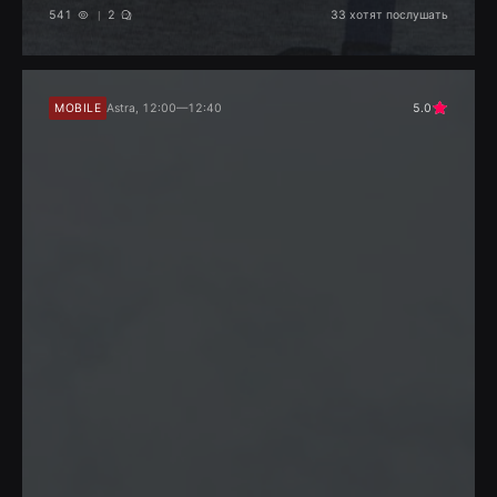
541
2
33
хотят послушать
MOBILE
Astra, 12:00—12:40
5.0