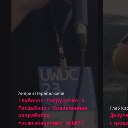
Андрей Перепелюков
Глубокое погружение в
MediaSoup: Современная
Глеб Ка
разработка
Докум
масштабируемых WebRTC
страд