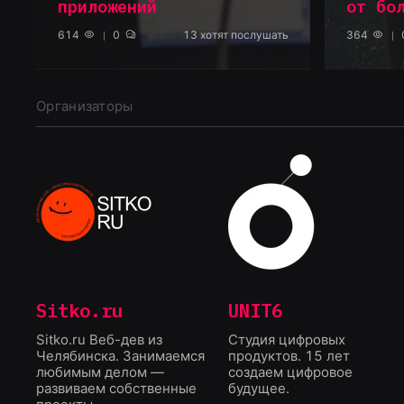
приложений
от бо
614
0
13
хотят послушать
364
Организаторы
Sitko.ru
UNIT6
Sitko.ru Веб-дев из
Студия цифровых
Челябинска. Занимаемся
продуктов. 15 лет
любимым делом —
создаем цифровое
развиваем собственные
будущее.