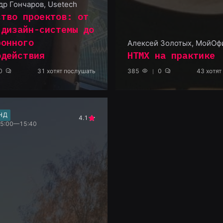
др Гончаров
,
Usetech
ство проектов: от
 дизайн-системы до
ронного
Алексей Золотых
,
МойОф
одействия
HTMX на практике
0
31
хотят послушать
385
0
43
хотят
НД
4.1
 15:00—15:40