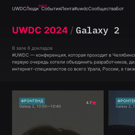
6932
UWDC
Люди
События
Лента
#uwdc
Сообщества
Бот
Galaxy 2
UWDC 2024
/
В зале
6 докладов
#UWDC — конференция, которая проходит в Челябинс
первую очередь хотели объединить разработчиков, ди
интернет-специалистов со всего Урала, России, а так
ФРОНТЕНД
ФРОНТЕ
4.7
Galaxy 2, 10:00—10:40
Galaxy 2,