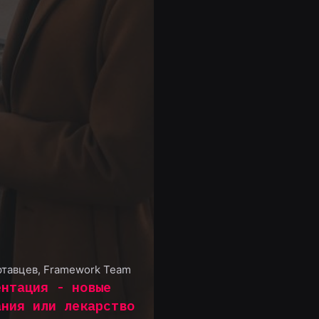
ртавцев
,
Framework Team
ентация - новые
ания или лекарство