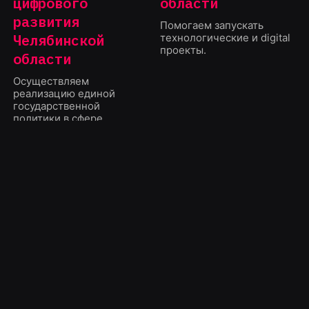
цифрового
области
развития
Помогаем запускать
Челябинской
технологические и digital
проекты.
области
Осуществляем
реализацию единой
государственной
политики в сфере
развития
информационного
общества в Челябинской
области и выполняем
функции оператора
электронного
правительства
Челябинской области.