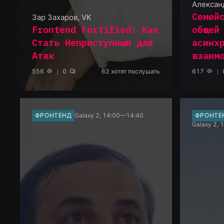
Алексан
Семей
Зар Захаров
,
VK
Frontend Fortified: Как
общей
Стать Неприступным для
асинх
Атак
взаим
556
0
62
хотят послушать
617
ФРОНТЕНД
Galaxy 2, 14:00—14:40
ФРОНТЕ
Galaxy 2,