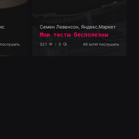
ис
Семен Левенсон
,
Яндекс.Маркет
Мои тесты бесполезны
 послушать
321
0
46
хотят послушать