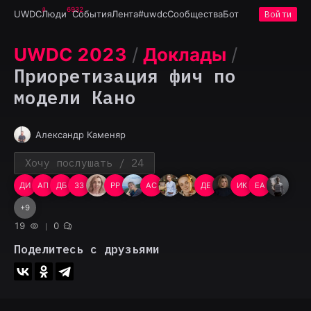
6932
UWDC
Люди
События
Лента
#uwdc
Сообщества
Бот
Войти
UWDC 2023
/
Доклады
/
Приоретизация фич по
модели Кано
Александр Каменяр
Хочу послушать
/ 24
ДИ
АП
ДБ
ЗЗ
PP
АС
ДЕ
ИК
EA
+
9
19
0
Поделитесь с друзьями