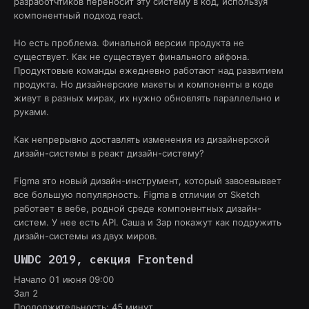
разработчтиков переносит эту систему в код, используя
компонентный подход react.
Но есть проблема. Финальной версии продукта не
существует. Как не существует финального айфона.
Продуктовые команды ежедневно работают над развитием
продукта. Но дизайнерские макеты и компоненты в коде
живут в разных мирах, их нужно обновлять параллельно и
руками.
Как непрерывно доставлять изменения из дизайнерской
дизайн-системы в реакт дизайн-систему?
Figma это новый дизайн-инструмент, который завоевывает
все большую популярность. Figma в отличии от Sketch
работает в вебе, родной среде компонентных дизайн-
систем. У нее есть API. Саша и Зар покажут как подружить
дизайн-системы из двух миров.
UWDC 2019
, секция
Frontend
Начало
01 июня 09:00
Зал 2
Продолжительность:
45
минут