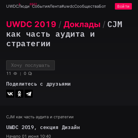
6932
UWDC
Люди
События
Лента
#uwdc
Сообщества
Бот
Войти
CJM
UWDC 2019
/
Доклады
/
как часть аудита и
стратегии
Хочу послушать
11
0
Поделитесь с друзьями
CJM как часть аудита и стратегии
UWDC 2019
, секция
Дизайн
Начало
01 июня 10:40