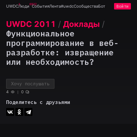
6932
UWDC
Люди
События
Лента
#uwdc
Сообщества
Бот
Войти
UWDC 2011
/
Доклады
/
Функциональное
программирование в веб-
разработке: извращение
или необходимость?
Хочу послушать
4
0
Поделитесь с друзьями