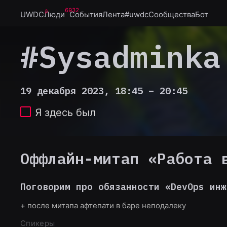
6932
UWDC
Люди
События
Лента
#uwdc
Сообщества
Бот
#Sysadminka
19 декабря 2023, 18:45 – 20:45
Я здесь был
Оффлайн-митап «Работа 
Поговорим про обязанности «DevOps инж
+ после митапа афтепати в баре неподалеку
Спикеры