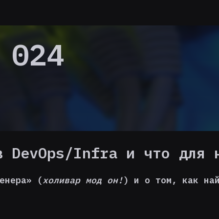
 024
в DevOps/Infra и что для 
енера» (
холивар мод он!
) и о том, как на