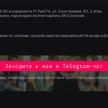
.00 в коворкинге IT-Park74, ул. Сони Кривой, 83, 3 этаж.
рынку, над входом желтая надпись SK/Сколково.
дание по спискам, просьба зарегистрироваться! На входе в 
Заходите к нам в Telegram-чат
алы, владельцы крупных проектов и просто молодые спец