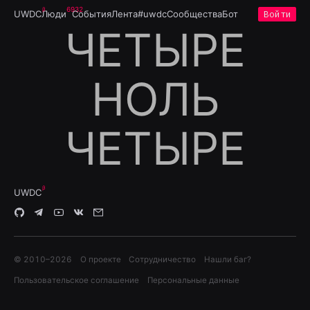
6932
UWDC
Люди
События
Лента
#uwdc
Сообщества
Бот
Войти
UWDC
© 2010–
2026
О проекте
Сотрудничество
Нашли баг?
Пользовательское соглашение
Персональные данные